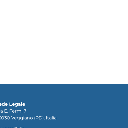
ede Legale
ia E. Fermi 7
5030 Veggiano (PD), Italia