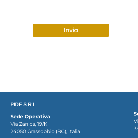
Invia
PIDE S.R.L
S
Sede Operativa
V
Via Zanica, 19/K
3
24050 Grassobbio (BG), Italia