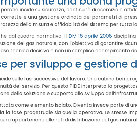
 importante una buona prog
ché incide su sicurezza, continuità di esercizio e affidab
corrette e una gestione ordinata dei parametri di pressi
atezza della misura e affidabilità del sistema per tutta la
he dal quadro normativo. Il
DM 16 aprile 2008
disciplina
ibuzione del gas naturale, con l’obiettivo di garantire sicu
a fase tecnica decisiva e non un semplice adempimento d
e per sviluppo e gestione de
cide sulle fasi successive del lavoro. Una cabina ben prog
inuità del servizio. Per questo PIDE interpreta la proget
ione della soluzione e supporto allo sviluppo dell’infrastru
ttata come elemento isolato. Diventa invece parte di una v
la fase progettuale sia quella operativa. Le stesse impr
sura appartenenti alle reti di distribuzione del gas natural