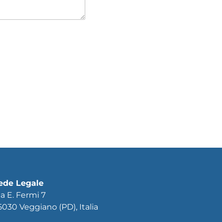
ede Legale
ia E. Fermi 7
5030 Veggiano (PD), Italia