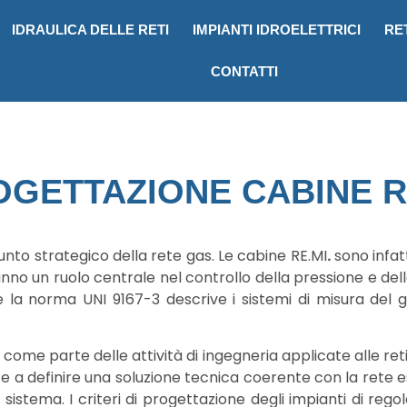
IDRAULICA DELLE RETI
IMPIANTI IDROELETTRICI
RE
CONTATTI
OGETTAZIONE CABINE R
nto strategico della rete gas. Le cabine RE.MI
.
sono infat
no un ruolo centrale nel controllo della pressione e della
a norma UNI 9167-3 descrive i sistemi di misura del ga
ome parte delle attività di ingegneria applicate alle ret
ce a definire una soluzione tecnica coerente con la rete es
al sistema. I criteri di progettazione degli impianti di reg