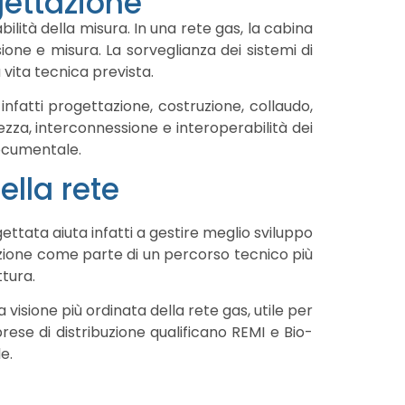
ettazione
ilità della misura. In una rete gas, la cabina
one e misura. La sorveglianza dei sistemi di
 vita tecnica prevista.
 infatti progettazione, costruzione, collaudo,
rezza, interconnessione e interoperabilità dei
ocumentale.
lla rete
ettata aiuta infatti a gestire meglio sviluppo
tazione come parte di un percorso tecnico più
ttura.
isione più ordinata della rete gas, utile per
ese di distribuzione qualificano REMI e Bio-
e.